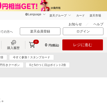
楽天グループ
カード
楽天市場
お知らせ
ヘルプ
楽天会員登録
ログイン
めての方へ
0
0
レジに進む
円(税込)
購入履歴
2倍
今すぐ参加！スタンプカード
0円引きクーポン
0と5のつく日はポイント2倍
た。