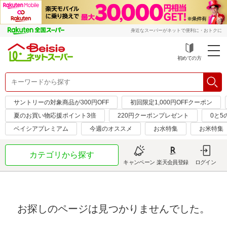
身近なスーパーがネットで便利に・おトクに
初めての方
サントリーの対象商品が300円OFF
初回限定1,000円OFFクーポン
夏のお買い物応援ポイント3倍
220円クーポンプレゼント
0と5
ベイシアプレミアム
今週のオススメ
お水特集
お米特集
カテゴリから探す
キャンペーン
楽天会員登録
ログイン
お探しのページは見つかりませんでした。