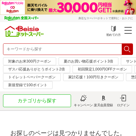
身近なスーパーがネットで便利に・おトクに
初めての方
対象のお米300円クーポン
夏のお買い物応援ポイント3倍
サント
ザスパ応援ありがとうポイント2倍
初回限定1,000円OFFクーポン
トイレットペーパークーポン
家計応援！100円引きクーポン
惣
新規登録で100ポイント
カテゴリから探す
キャンペーン
楽天会員登録
ログイン
お探しのページは見つかりませんでした。