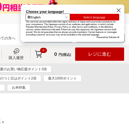
楽天グループ
カード
楽天市場
お知らせ
ヘルプ
楽天会員登録
ログイン
めての方へ
0
0
レジに進む
円(税込)
購入履歴
夏のお買い物応援ポイント3倍
5のつく日はポイント2倍
最大1000ポイント
ト
お米特集
た。