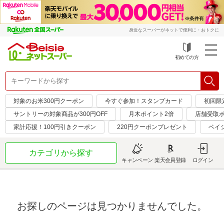
身近なスーパーがネットで便利に・おトクに
初めての方
対象のお米300円クーポン
今すぐ参加！スタンプカード
初回限定
サントリーの対象商品が300円OFF
月木ポイント2倍
店舗受取ポ
家計応援！100円引きクーポン
220円クーポンプレゼント
ベイ
カテゴリから探す
キャンペーン
楽天会員登録
ログイン
お探しのページは見つかりませんでした。