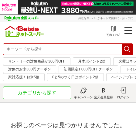
身近なスーパーがネットで便利に・おトクに
初めての方
サントリーの対象商品が300円OFF
月木ポイント2倍
火曜はネ
対象のお米300円クーポン
初回限定1,000円OFFクーポン
トイ
家計応援！お米5倍
0と5のつく日はポイント2倍
ベイシアプレ
カテゴリから探す
キャンペーン
楽天会員登録
ログイン
お探しのページは見つかりませんでした。