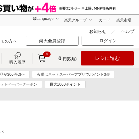
楽天グループ
カード
楽天市場
お知らせ
ヘルプ
楽天会員登録
ログイン
めての方へ
0
0
レジに進む
円(税込)
購入履歴
が300円OFF
火曜はネットスーパーアプリでポイント3倍
ットペーパークーポン
最大1000ポイント
た。