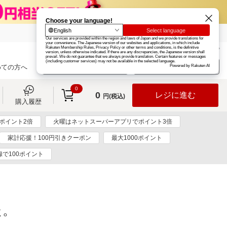
楽天グループ
カード
楽天市場
お知らせ
ヘルプ
楽天会員登録
ログイン
めての方へ
0
0
レジに進む
円(税込)
購入履歴
ポイント2倍
火曜はネットスーパーアプリでポイント3倍
家計応援！100円引きクーポン
最大1000ポイント
で100ポイント
た。