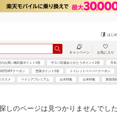
はじ
キャンペーン
お気に入り
夏のお買い物応援ポイント3倍
ザスパ応援ありがとうポイント2倍
月木
000円OFFクーポン
惣菜ポイント5倍
トイレットペーパークーポン
オススメ
ベイシアプレミアム
お水特集
お米特集
新規登録
探しのページは見つかりませんでし