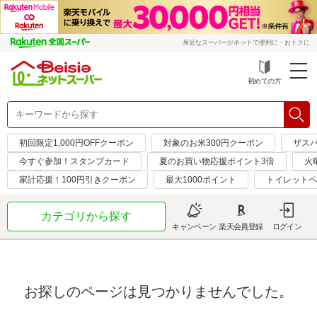
身近なスーパーがネットで便利に・おトクに
初めての方
初回限定1,000円OFFクーポン
対象のお米300円クーポン
ザス
今すぐ参加！スタンプカード
夏のお買い物応援ポイント3倍
火
家計応援！100円引きクーポン
最大1000ポイント
トイレットペ
カテゴリから探す
キャンペーン
楽天会員登録
ログイン
お探しのページは見つかりませんでした。