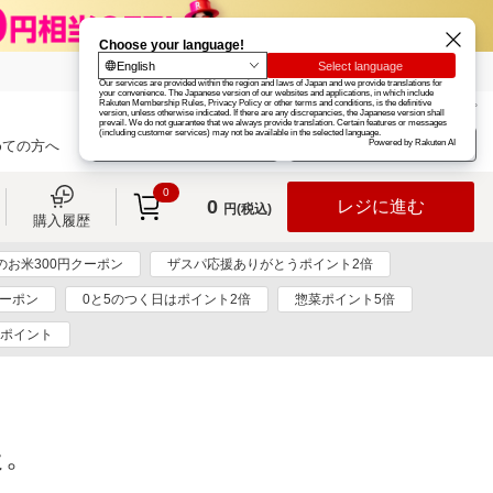
楽天グループ
カード
楽天市場
お知らせ
ヘルプ
楽天会員登録
ログイン
めての方へ
0
0
レジに進む
円(税込)
購入履歴
のお米300円クーポン
ザスパ応援ありがとうポイント2倍
クーポン
0と5のつく日はポイント2倍
惣菜ポイント5倍
0ポイント
た。