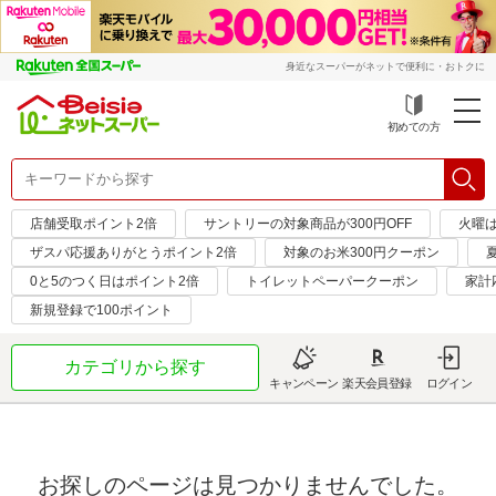
身近なスーパーがネットで便利に・おトクに
初めての方
店舗受取ポイント2倍
サントリーの対象商品が300円OFF
火曜
ザスパ応援ありがとうポイント2倍
対象のお米300円クーポン
0と5のつく日はポイント2倍
トイレットペーパークーポン
家計
新規登録で100ポイント
カテゴリから探す
キャンペーン
楽天会員登録
ログイン
お探しのページは見つかりませんでした。