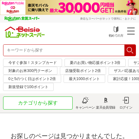
身近なスーパーがネットで便利に・おトクに
初めての方
今すぐ参加！スタンプカード
夏のお買い物応援ポイント3倍
サ
対象のお米300円クーポン
店舗受取ポイント2倍
ザスパ応援あ
0と5のつく日はポイント2倍
最大1000ポイント
家計応援！10
新規登録で100ポイント
カテゴリから探す
キャンペーン
楽天会員登録
ログイン
お探しのページは見つかりませんでした。