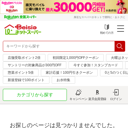
身近なスーパーがネットで便利に・おトクに
初めての方
店舗受取ポイント2倍
初回限定1,000円OFFクーポン
火曜はネッ
サントリーの対象商品が300円OFF
今すぐ参加！スタンプカード
惣菜ポイント5倍
家計応援！100円引きクーポン
0と5のつく日
新規登録で100ポイント
お水特集
カテゴリから探す
キャンペーン
楽天会員登録
ログイン
お探しのページは見つかりませんでした。