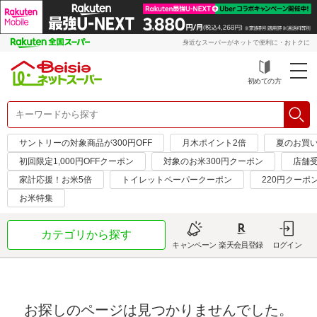
身近なスーパーがネットで便利に・おトクに
初めての方
サントリーの対象商品が300円OFF
月木ポイント2倍
夏のお買
初回限定1,000円OFFクーポン
対象のお米300円クーポン
店舗
家計応援！お米5倍
トイレットペーパークーポン
220円クーポ
お米特集
カテゴリから探す
キャンペーン
楽天会員登録
ログイン
お探しのページは見つかりませんでした。