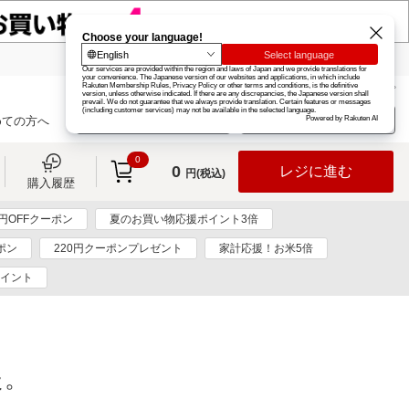
楽天グループ
カード
楽天市場
お知らせ
ヘルプ
楽天会員登録
ログイン
めての方へ
0
0
レジに進む
円(税込)
購入履歴
0円OFFクーポン
夏のお買い物応援ポイント3倍
ポン
220円クーポンプレゼント
家計応援！お米5倍
ポイント
た。