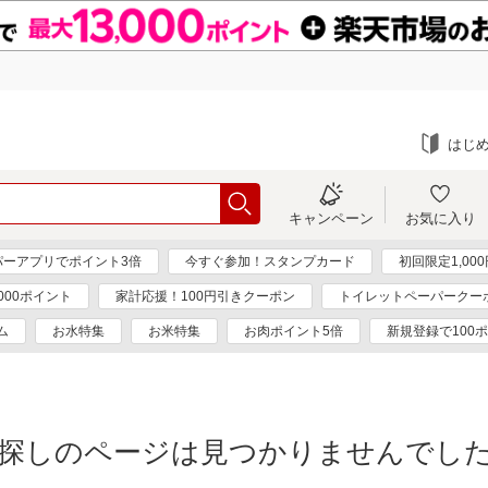
はじ
キャンペーン
お気に入り
パーアプリでポイント3倍
今すぐ参加！スタンプカード
初回限定1,00
000ポイント
家計応援！100円引きクーポン
トイレットペーパークー
ム
お水特集
お米特集
お肉ポイント5倍
新規登録で100
探しのページは見つかりませんでし