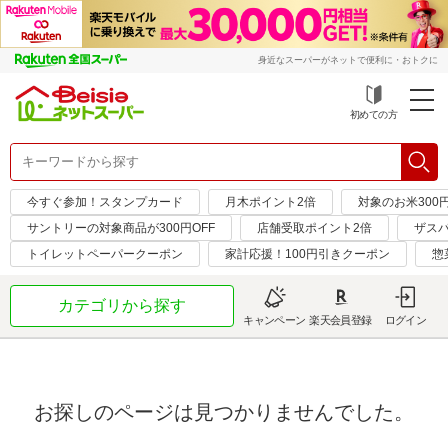
身近なスーパーがネットで便利に・おトクに
初めての方
今すぐ参加！スタンプカード
月木ポイント2倍
対象のお米300
サントリーの対象商品が300円OFF
店舗受取ポイント2倍
ザス
トイレットペーパークーポン
家計応援！100円引きクーポン
惣
カテゴリから探す
キャンペーン
楽天会員登録
ログイン
お探しのページは見つかりませんでした。