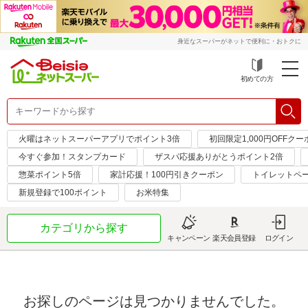
身近なスーパーがネットで便利に・おトクに
初めての方
火曜はネットスーパーアプリでポイント3倍
初回限定1,000円OFFクー
今すぐ参加！スタンプカード
ザスパ応援ありがとうポイント2倍
惣菜ポイント5倍
家計応援！100円引きクーポン
トイレットペ
新規登録で100ポイント
お米特集
カテゴリから探す
キャンペーン
楽天会員登録
ログイン
お探しのページは見つかりませんでした。