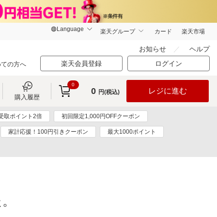
楽天グループ
カード
楽天市場
お知らせ
ヘルプ
楽天会員登録
ログイン
めての方へ
0
0
レジに進む
円(税込)
購入履歴
受取ポイント2倍
初回限定1,000円OFFクーポン
家計応援！100円引きクーポン
最大1000ポイント
た。