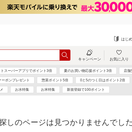
はじ
キャンペーン
お気に入り
ットスーパーアプリでポイント3倍
夏のお買い物応援ポイント3倍
店舗
円クーポンプレゼント
惣菜ポイント5倍
0と5のつく日はポイント2倍
メ
お水特集
お米特集
新規登録で100ポイント
探しのページは見つかりませんでし