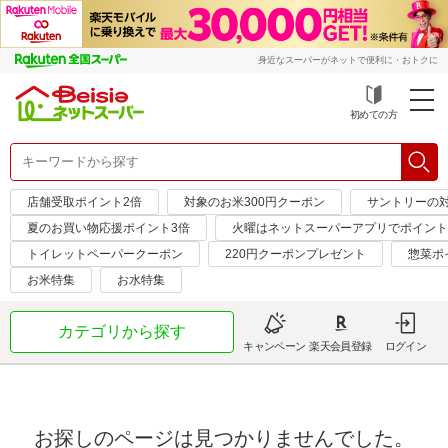
身近なスーパーがネットで便利に・おトクに
初めての方
店舗受取ポイント2倍
対象のお米300円クーポン
サントリーの対
夏のお買い物応援ポイント3倍
火曜はネットスーパーアプリでポイント
トイレットペーパークーポン
220円クーポンプレゼント
惣菜ポ
お米特集
お水特集
カテゴリから探す
キャンペーン
楽天会員登録
ログイン
お探しのページは見つかりませんでした。