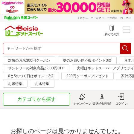
身近なスーパーがネットで便利に・おトクに
初めての方
対象のお米300円クーポン
夏のお買い物応援ポイント3倍
月木
サントリーの対象商品が300円OFF
火曜はネットスーパーアプリでポイ
0と5のつく日はポイント2倍
220円クーポンプレゼント
家計応
お米特集
お水特集
カテゴリから探す
キャンペーン
楽天会員登録
ログイン
お探しのページは見つかりませんでした。