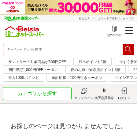
身近なスーパーがネットで便利に・おトクに
初めての方
サントリーの対象商品が300円OFF
月木ポイント2倍
今すぐ参
初回限定1,000円OFFクーポン
夏のお買い物応援ポイント3倍
2
最大1000ポイント
家計応援！100円引きクーポン
ベイシアプレ
カテゴリから探す
キャンペーン
楽天会員登録
ログイン
お探しのページは見つかりませんでした。