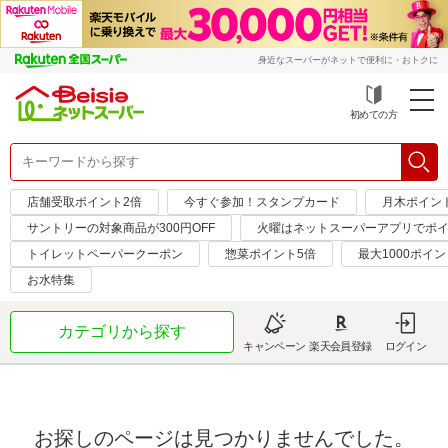
身近なスーパーがネットで便利に・おトクに
初めての方
店舗受取ポイント2倍
今すぐ参加！スタンプカード
月木ポイン
サントリーの対象商品が300円OFF
火曜はネットスーパーアプリでポイ
トイレットペーパークーポン
惣菜ポイント5倍
最大1000ポイン
お水特集
カテゴリから探す
キャンペーン
楽天会員登録
ログイン
お探しのページは見つかりませんでした。