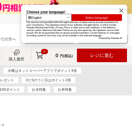
楽天グループ
カード
楽天市場
お知らせ
ヘルプ
楽天会員登録
ログイン
めての方へ
0
0
レジに進む
円(税込)
購入履歴
火曜はネットスーパーアプリでポイント3倍
プレゼント
0と5のつく日はポイント2倍
100ポイント
お水特集
お米特集
た。