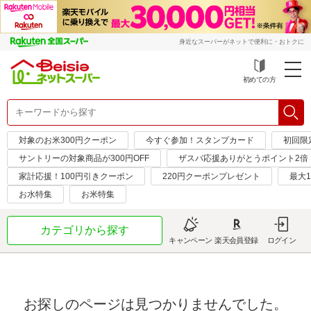
身近なスーパーがネットで便利に・おトクに
初めての方
対象のお米300円クーポン
今すぐ参加！スタンプカード
初回限定
サントリーの対象商品が300円OFF
ザスパ応援ありがとうポイント2倍
家計応援！100円引きクーポン
220円クーポンプレゼント
最大1
お水特集
お米特集
カテゴリから探す
キャンペーン
楽天会員登録
ログイン
お探しのページは見つかりませんでした。