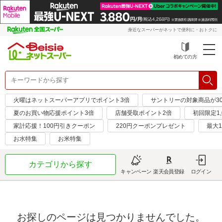
身近なスーパーがネットで便利に・おトクに
初めての方
火曜はネットスーパーアプリでポイント3倍
サントリーの対象商品が30
夏のお買い物応援ポイント3倍
店舗受取ポイント2倍
初回限定1,
家計応援！100円引きクーポン
220円クーポンプレゼント
最大1
お水特集
お米特集
カテゴリから探す
キャンペーン
楽天会員登録
ログイン
お探しのページは見つかりませんでした。