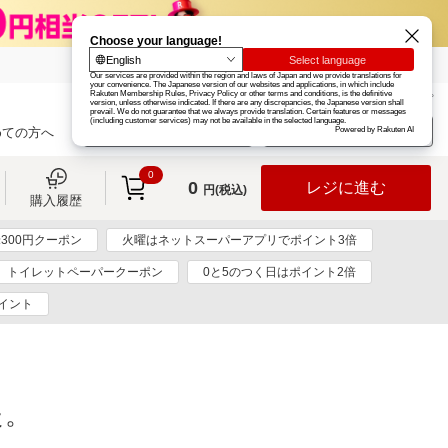
楽天グループ
カード
楽天市場
お知らせ
ヘルプ
楽天会員登録
ログイン
めての方へ
0
0
レジに進む
円(税込)
購入履歴
300円クーポン
火曜はネットスーパーアプリでポイント3倍
トイレットペーパークーポン
0と5のつく日はポイント2倍
ポイント
た。