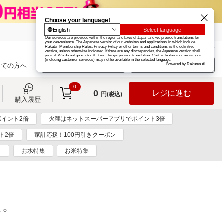
楽天グループ
カード
楽天市場
お知らせ
ヘルプ
楽天会員登録
ログイン
めての方へ
0
0
レジに進む
円(税込)
購入履歴
イント2倍
火曜はネットスーパーアプリでポイント3倍
ト2倍
家計応援！100円引きクーポン
ト
お水特集
お米特集
た。