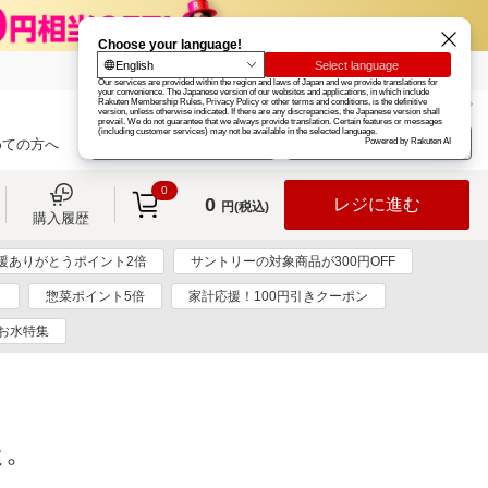
楽天グループ
カード
楽天市場
お知らせ
ヘルプ
楽天会員登録
ログイン
めての方へ
0
0
レジに進む
円(税込)
購入履歴
援ありがとうポイント2倍
サントリーの対象商品が300円OFF
ト
惣菜ポイント5倍
家計応援！100円引きクーポン
お水特集
た。