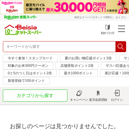
身近なスーパーがネットで便利に・おトクに
初めての方
今すぐ参加！スタンプカード
夏のお買い物応援ポイント3倍
サ
対象のお米300円クーポン
店舗受取ポイント2倍
ザスパ応援あ
0と5のつく日はポイント2倍
最大1000ポイント
家計応援！10
新規登録で100ポイント
カテゴリから探す
キャンペーン
楽天会員登録
ログイン
お探しのページは見つかりませんでした。