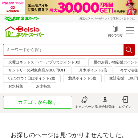
身近なスーパーがネットで便利に・おトクに
初めての方
火曜はネットスーパーアプリでポイント3倍
夏のお買い物応援ポイント
サントリーの対象商品が300円OFF
月木ポイント2倍
今すぐ参
0と5のつく日はポイント2倍
惣菜ポイント5倍
家計応援！100
お水特集
お米特集
カテゴリから探す
キャンペーン
楽天会員登録
ログイン
お探しのページは見つかりませんでした。