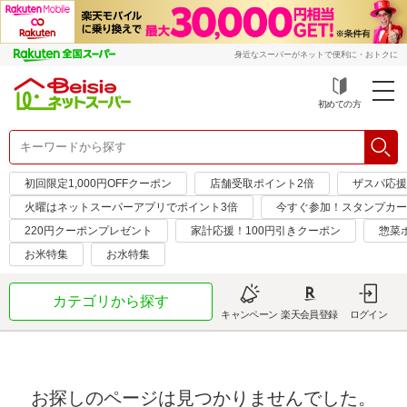
身近なスーパーがネットで便利に・おトクに
初めての方
初回限定1,000円OFFクーポン
店舗受取ポイント2倍
ザスパ応援
火曜はネットスーパーアプリでポイント3倍
今すぐ参加！スタンプカー
220円クーポンプレゼント
家計応援！100円引きクーポン
惣菜
お米特集
お水特集
カテゴリから探す
キャンペーン
楽天会員登録
ログイン
お探しのページは見つかりませんでした。