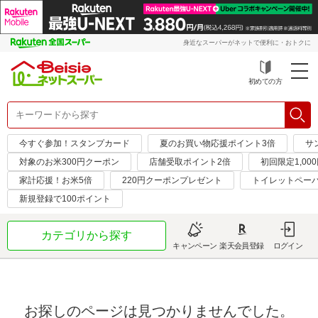
身近なスーパーがネットで便利に・おトクに
初めての方
今すぐ参加！スタンプカード
夏のお買い物応援ポイント3倍
サ
対象のお米300円クーポン
店舗受取ポイント2倍
初回限定1,00
家計応援！お米5倍
220円クーポンプレゼント
トイレットペー
新規登録で100ポイント
カテゴリから探す
キャンペーン
楽天会員登録
ログイン
お探しのページは見つかりませんでした。