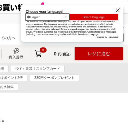
楽天グループ
カード
楽天市場
お知らせ
ヘルプ
楽天会員登録
ログイン
めての方へ
0
0
レジに進む
円(税込)
購入履歴
2倍
今すぐ参加！スタンプカード
日はポイント2倍
220円クーポンプレゼント
お水特集
た。