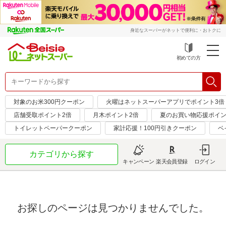
身近なスーパーがネットで便利に・おトクに
初めての方
対象のお米300円クーポン
火曜はネットスーパーアプリでポイント3倍
店舗受取ポイント2倍
月木ポイント2倍
夏のお買い物応援ポイン
トイレットペーパークーポン
家計応援！100円引きクーポン
ベ
カテゴリから探す
キャンペーン
楽天会員登録
ログイン
お探しのページは見つかりませんでした。