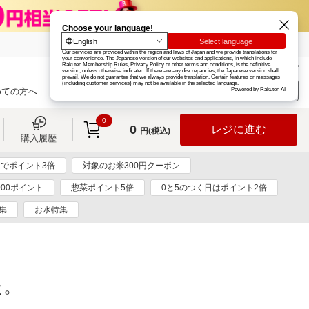
楽天グループ
カード
楽天市場
お知らせ
ヘルプ
楽天会員登録
ログイン
めての方へ
0
0
レジに進む
円(税込)
購入履歴
でポイント3倍
対象のお米300円クーポン
000ポイント
惣菜ポイント5倍
0と5のつく日はポイント2倍
集
お水特集
た。