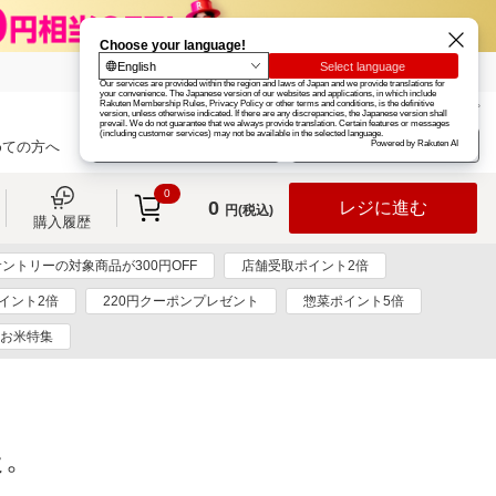
楽天グループ
カード
楽天市場
お知らせ
ヘルプ
楽天会員登録
ログイン
めての方へ
0
0
レジに進む
円(税込)
購入履歴
サントリーの対象商品が300円OFF
店舗受取ポイント2倍
イント2倍
220円クーポンプレゼント
惣菜ポイント5倍
お米特集
た。