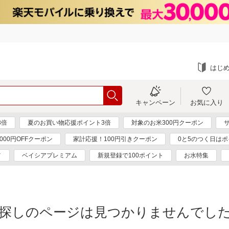
はじ
キャンペーン
お気に入り
3倍
夏のお買い物応援ポイント3倍
対象のお米300円クーポン
000円OFFクーポン
家計応援！100円引きクーポン
0と5のつく日はポ
メ
ベイシアプレミアム
新規登録で100ポイント
お水特集
探しのページは見つかりませんでし