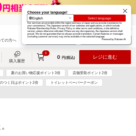
楽天グループ
カード
楽天市場
お知らせ
ヘルプ
楽天会員登録
ログイン
めての方へ
0
0
レジに進む
円(税込)
購入履歴
夏のお買い物応援ポイント3倍
店舗受取ポイント2倍
5のつく日はポイント2倍
トイレットペーパークーポン
た。