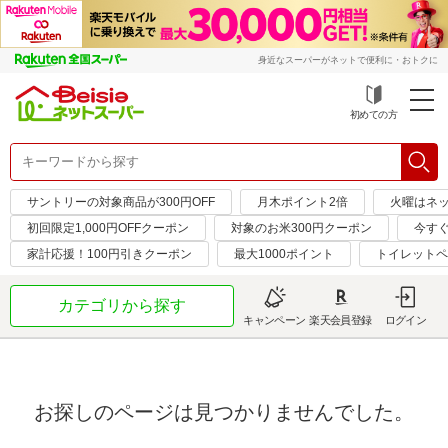
身近なスーパーがネットで便利に・おトクに
初めての方
サントリーの対象商品が300円OFF
月木ポイント2倍
火曜はネ
初回限定1,000円OFFクーポン
対象のお米300円クーポン
今す
家計応援！100円引きクーポン
最大1000ポイント
トイレットペ
カテゴリから探す
キャンペーン
楽天会員登録
ログイン
お探しのページは見つかりませんでした。