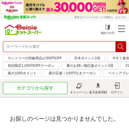
身近なスーパーがネットで便利に・おトクに
初めての方
サントリーの対象商品が300円OFF
月木ポイント2倍
今すぐ参
初回限定1,000円OFFクーポン
夏のお買い物応援ポイント3倍
2
最大1000ポイント
家計応援！100円引きクーポン
ベイシアプレ
カテゴリから探す
キャンペーン
楽天会員登録
ログイン
お探しのページは見つかりませんでした。