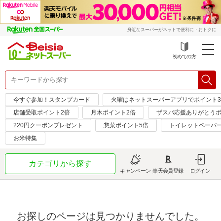
身近なスーパーがネットで便利に・おトクに
初めての方
今すぐ参加！スタンプカード
火曜はネットスーパーアプリでポイント
店舗受取ポイント2倍
月木ポイント2倍
ザスパ応援ありがとうポ
220円クーポンプレゼント
惣菜ポイント5倍
トイレットペーパ
お米特集
カテゴリから探す
キャンペーン
楽天会員登録
ログイン
お探しのページは見つかりませんでした。