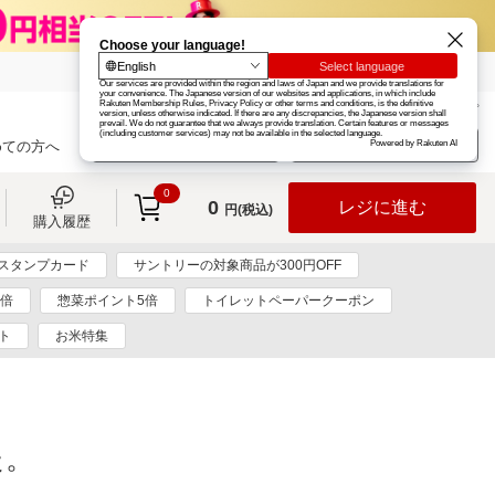
楽天グループ
カード
楽天市場
お知らせ
ヘルプ
楽天会員登録
ログイン
めての方へ
0
0
レジに進む
円(税込)
購入履歴
スタンプカード
サントリーの対象商品が300円OFF
2倍
惣菜ポイント5倍
トイレットペーパークーポン
ト
お米特集
た。