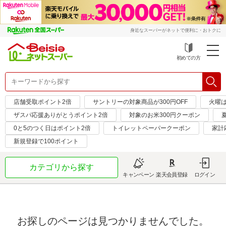
身近なスーパーがネットで便利に・おトクに
初めての方
店舗受取ポイント2倍
サントリーの対象商品が300円OFF
火曜
ザスパ応援ありがとうポイント2倍
対象のお米300円クーポン
0と5のつく日はポイント2倍
トイレットペーパークーポン
家計
新規登録で100ポイント
カテゴリから探す
キャンペーン
楽天会員登録
ログイン
お探しのページは見つかりませんでした。