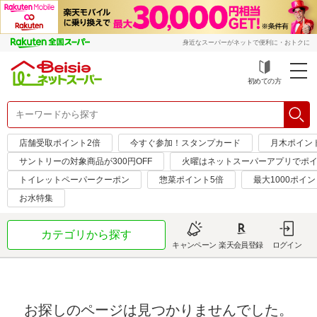
身近なスーパーがネットで便利に・おトクに
初めての方
店舗受取ポイント2倍
今すぐ参加！スタンプカード
月木ポイン
サントリーの対象商品が300円OFF
火曜はネットスーパーアプリでポイ
トイレットペーパークーポン
惣菜ポイント5倍
最大1000ポイン
お水特集
カテゴリから探す
キャンペーン
楽天会員登録
ログイン
お探しのページは見つかりませんでした。