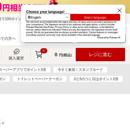
で100ポイント!
楽天グループ
カード
楽天市場
お知らせ
ヘルプ
楽天会員登録
ログイン
めての方へ
0
0
レジに進む
円(税込)
購入履歴
スーパーアプリでポイント3倍
今すぐ参加！スタンプカード
ポン
トイレットペーパークーポン
0と5のつく日はポイント2倍
た。