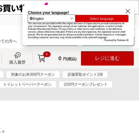
楽天グループ
カード
楽天市場
お知らせ
ヘルプ
楽天会員登録
ログイン
めての方へ
0
0
レジに進む
円(税込)
購入履歴
対象のお米300円クーポン
店舗受取ポイント2倍
トイレットペーパークーポン
220円クーポンプレゼント
た。