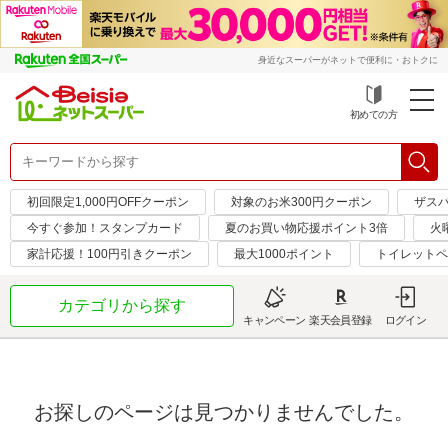
身近なスーパーがネットで便利に・おトクに
初めての方
初回限定1,000円OFFクーポン
対象のお米300円クーポン
ザス
今すぐ参加！スタンプカード
夏のお買い物応援ポイント3倍
火
家計応援！100円引きクーポン
最大1000ポイント
トイレットペ
カテゴリから探す
キャンペーン
楽天会員登録
ログイン
お探しのページは見つかりませんでした。