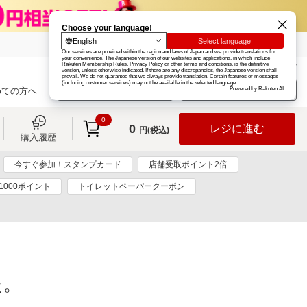
楽天グループ
カード
楽天市場
お知らせ
ヘルプ
楽天会員登録
ログイン
めての方へ
0
0
レジに進む
円(税込)
購入履歴
今すぐ参加！スタンプカード
店舗受取ポイント2倍
1000ポイント
トイレットペーパークーポン
た。