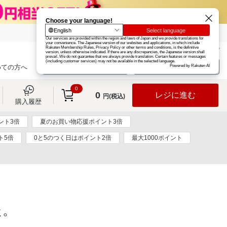
楽天グループ
カード
楽天市場
お知らせ
ヘルプ
楽天会員登録
ログイン
めての方へ
0
0
レジに進む
円(税込)
購入履歴
ント3倍
夏のお買い物応援ポイント3倍
ト5倍
0と5のつく日はポイント2倍
最大1000ポイント
た。