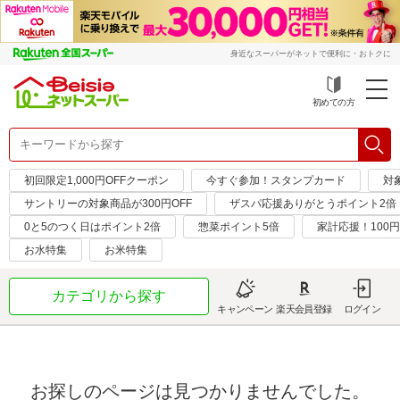
身近なスーパーがネットで便利に・おトクに
初めての方
初回限定1,000円OFFクーポン
今すぐ参加！スタンプカード
対
サントリーの対象商品が300円OFF
ザスパ応援ありがとうポイント2倍
0と5のつく日はポイント2倍
惣菜ポイント5倍
家計応援！100
お水特集
お米特集
カテゴリから探す
キャンペーン
楽天会員登録
ログイン
お探しのページは見つかりませんでした。