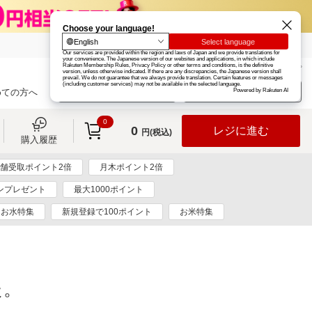
楽天グループ
カード
楽天市場
お知らせ
ヘルプ
楽天会員登録
ログイン
めての方へ
0
0
レジに進む
円(税込)
購入履歴
舗受取ポイント2倍
月木ポイント2倍
ポンプレゼント
最大1000ポイント
お水特集
新規登録で100ポイント
お米特集
た。